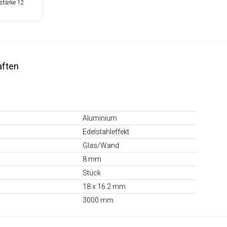
stärke 12
aften
Aluminium
Edelstahleffekt
Glas/Wand
8 mm
Stück
18 x 16.2 mm
3000 mm