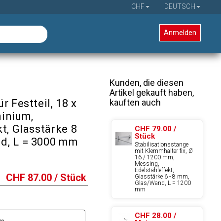
CHF
DEUTSCH
Anmelden
Kunden, die diesen
Artikel gekauft haben,
kauften auch
r Festteil, 18 x
inium,
t, Glasstärke 8
CHF 79.00 /
Stück
d, L = 3000 mm
Stabilisationsstange
mit Klemmhalter fix, Ø
16 / 1200 mm,
Messing,
Edelstahleffekt,
CHF
87.00
/ Stück
Glasstärke 6 - 8 mm,
Glas/Wand, L = 1200
mm
CHF 28.00 /