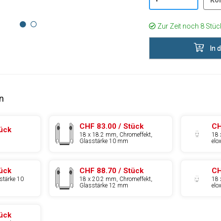
Ko
Zur Zeit noch 8 Stück
In 
n
CHF 83.00 / Stück
CH
tück
18 x 18.2 mm, Chromeffekt,
18 
Glasstärke 10 mm
elo
tück
CHF 88.70 / Stück
CH
stärke 10
18 x 20.2 mm, Chromeffekt,
18 
Glasstärke 12 mm
elo
tück