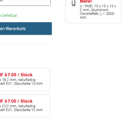
m
Meter
U - Profil, 15 x 15 x 15 x
2 mm, Aluminium,
Chromeffekt, L = 3000
 lieferbar
mm
den Warenkorb
F 67.00 / Stück
x 18.2 mm, naturfarbig
xiert EV1, Glasstärke 10 mm
F 67.00 / Stück
x 20.2 mm, naturfarbig
xiert EV1, Glasstärke 12 mm