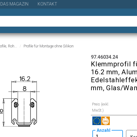
DAS MAGAZIN
KONTAKT
ofile, Roh...
Profile für Montage ohne Silikon
97.46034.24
Klemmprofil fü
16.2 mm, Alum
Edelstahleffek
mm, Glas/Wan
Preis (exkl.
MwSt.)
Anzahl