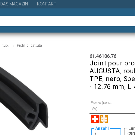
DAS MAGAZIN
KONTAKT
i, tub...
Profili di battuta
61.46106.76
Joint pour pro
AUGUSTA, roul
TPE, nero, Spe
- 12.76 mm, L
Prezzo (senza
IVA)
Anzahl
Lu
m