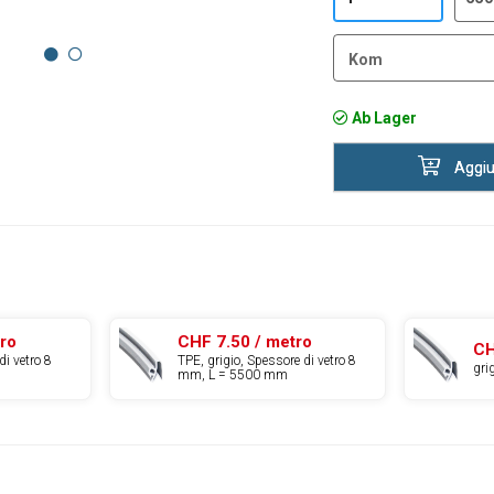
Kom
Ab Lager
Aggiun
tro
CHF 7.50 / metro
CH
di vetro 8
TPE, grigio, Spessore di vetro 8
gri
mm, L = 5500 mm