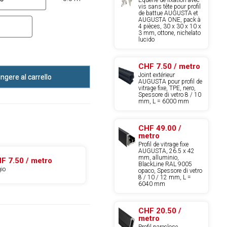
vis sans tête pour profil
de battue AUGUSTA et
AUGUSTA ONE, pack à
4 pièces, 30 x 30 x 10 x
3 mm, ottone, nichelato
lucido
CHF 7.50 / metro
Joint extérieur
gere al carrello
AUGUSTA pour profil de
vitrage fixe, TPE, nero,
Spessore di vetro 8 / 10
mm, L = 6000 mm
CHF 49.00 /
metro
Profil de vitrage fixe
AUGUSTA, 26.5 x 42
mm, alluminio,
F 7.50 / metro
BlackLine RAL 9005
gio
opaco, Spessore di vetro
8 / 10 / 12 mm, L =
6040 mm
CHF 20.50 /
metro
Profil pareclose