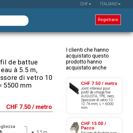
CHF
ITALIANO
Registrarsi
I clienti che hanno
acquistato questo
prodotto hanno
fil de battue
acquistato anche
eau à 5.5 m,
ssore di vetro 10
CHF 7.50 / metro
 = 5500 mm
Joint intérieur pour
profil de vitrage fixe
AUGUSTA, TPE, nero,
Spessore di vetro 10 -
12.76 mm, L = 6000
CHF
7.50
/ metro
mm
CHF 15.00 /
nghezza
Pacco
m
=
5.5 m
Equerre de fixation avec