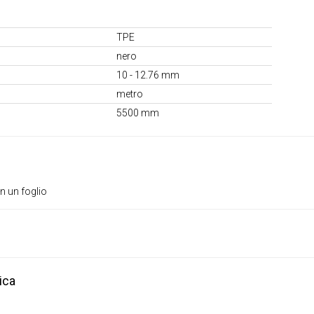
TPE
nero
10 - 12.76 mm
metro
5500 mm
in un foglio
ica