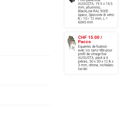
AUGUSTA, 19.5 x 16.5
mm, alluminio,
BlackLine RAL 9005
opaco, Spessore di vetro
8 / 10 / 12 mm, L =
6040 mm
CHF 15.00 /
Pacco
Equerres de fixation
avec vis sans tête pour
profil de vitrage fixe
AUGUSTA, pack à 4
pièces, 30 x 30 x 12.8 x
3 mm, ottone, nichelato
lucido