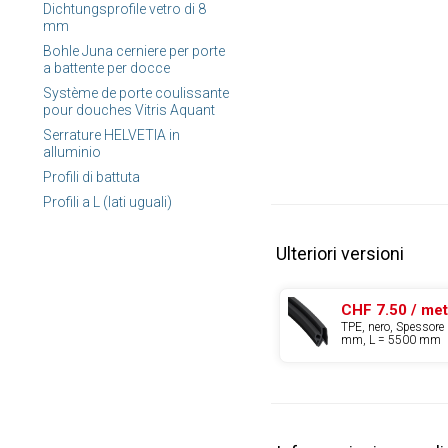
Dichtungsprofile vetro di 8
mm
Bohle Juna cerniere per porte
a battente per docce
Système de porte coulissante
pour douches Vitris Aquant
Serrature HELVETIA in
alluminio
Profili di battuta
Profili a L (lati uguali)
Ulteriori versioni
CHF 7.50 / me
TPE, nero, Spessore 
mm, L = 5500 mm